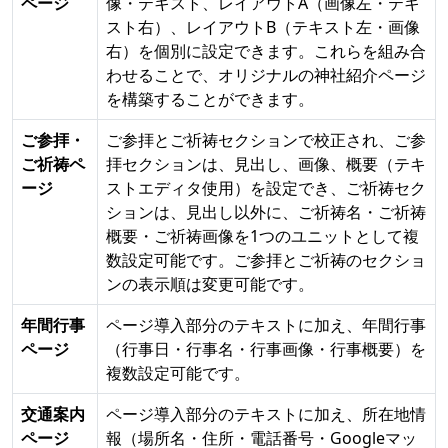
ページ
像・テキスト、レイアウトA（画像左・テキ
スト右）、レイアウトB（テキスト左・画像
右）を個別に設定できます。これらを組み合
わせることで、オリジナルの神社紹介ページ
を構築することができます。
ご参拝・
ご参拝とご祈祷セクションで校正され、ご参
ご祈祷ペ
拝セクションは、見出し、画像、概要（テキ
ージ
ストエディタ使用）を設定でき、ご祈祷セク
ションは、見出し以外に、ご祈祷名・ご祈祷
概要・ご祈祷画像を1つのユニットとして複
数設定可能です。ご参拝とご祈祷のセクショ
ンの表示順は変更可能です。
年間行事
ページ導入部分のテキストに加え、年間行事
ページ
（行事日・行事名・行事画像・行事概要）を
複数設定可能です。
交通案内
ページ導入部分のテキストに加え、所在地情
ページ
報（場所名・住所・電話番号・Googleマッ